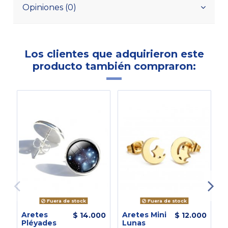
Opiniones (0)
Los clientes que adquirieron este
producto también compraron:
Fuera de stock
Fuera de stock
Aretes
Aretes Mini
A
$ 14.000
$ 12.000
Pléyades
Lunas
G