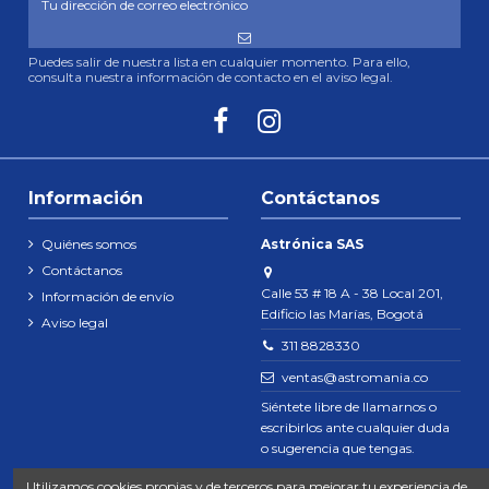
Puedes salir de nuestra lista en cualquier momento. Para ello,
consulta nuestra información de contacto en el aviso legal.
Información
Contáctanos
Quiénes somos
Astrónica SAS
Contáctanos
Calle 53 # 18 A - 38 Local 201,
Información de envío
Edificio las Marías, Bogotá
Aviso legal
311 8828330
ventas@astromania.co
Siéntete libre de llamarnos o
escribirlos ante cualquier duda
o sugerencia que tengas.
Utilizamos cookies propias y de terceros para mejorar tu experiencia de