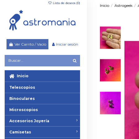
Lista de deseos (
0
)
Inicio
Astrogeek
Ver Carrito
/
Vacío
Iniciar sesión
Inicio
Telescopios
Binoculares
Microscopios
Accesorios Joyería
Camisetas