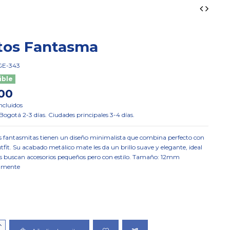
tos Fantasma
GE-343
ible
000
ncluidos
ogotá 2-3 días. Ciudades principales 3-4 días.
os fantasmitas tienen un diseño minimalista que combina perfecto con
tfit. Su acabado metálico mate les da un brillo suave y elegante, ideal
s buscan accesorios pequeños pero con estilo. Tamaño: 12mm
amente
a