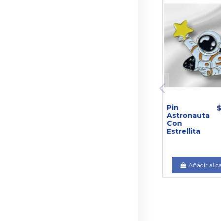
Pin
$
Astronauta
Con
Estrellita
Añadir al c