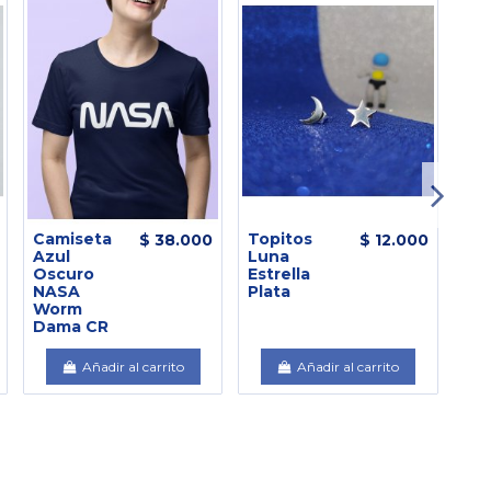
Camiseta
Topitos
Láp
$ 38.000
$ 12.000
Azul
Luna
Inf
Oscuro
Estrella
As
NASA
Plata
Worm
Dama CR
Añadir al carrito
Añadir al carrito