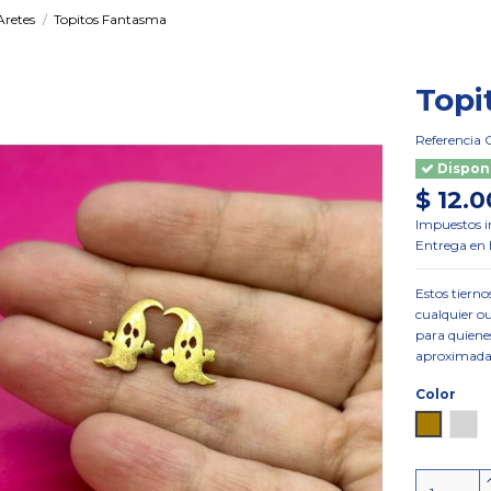
Aretes
Topitos Fantasma
Topi
Referencia
Dispon
$ 12.
Impuestos i
Entrega en B
Estos tiern
cualquier ou
para quiene
aproximad
Color
Dorado
Plat