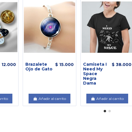
Brazalete
Camiseta I
 12.000
$ 15.000
$ 38.000
Ojo de Gato
Need My
Space
Negra
Dama
arrito
Añadir al carrito
Añadir al carrito