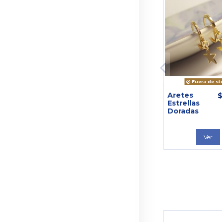
Fuera de st
Aretes
$
Estrellas
Doradas
Ver