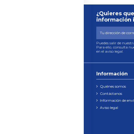
¿Quieres que
información 
Puedes salir de nuest
Para ello, consulta n
en el aviso legal.
Información
Quiénes somos
Contáctanos
Información de env
Aviso legal