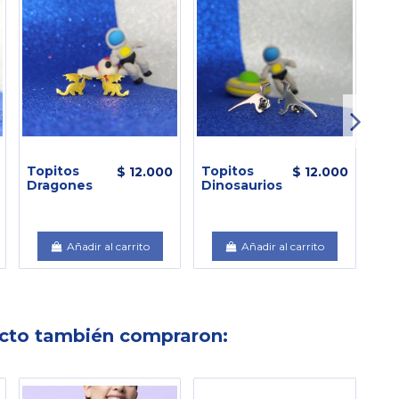
Topitos
Topitos
Ar
$ 12.000
$ 12.000
Dragones
Dinosaurios
Ca
Est
Bl
Añadir al carrito
Añadir al carrito
ucto también compraron: