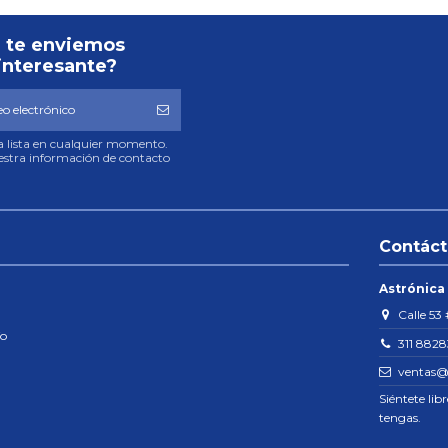
 te enviemos
interesante?
ra lista en cualquier momento.
uestra información de contacto
Contác
Astrónica
Calle 53 
ío
311 882
ventas@
Siéntete lib
tengas.