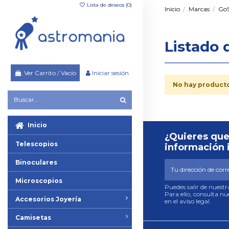
Lista de deseos (
0
)
Inicio
Marcas
Go
Listado 
Ver Carrito
/
Vacío
Iniciar sesión
No hay producto
Inicio
¿Quieres que
Telescopios
información 
Binoculares
Microscopios
Puedes salir de nuest
Para ello, consulta n
Accesorios Joyería
en el aviso legal.
Camisetas