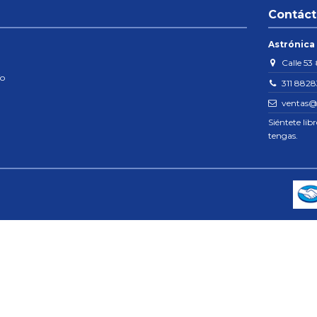
Contác
Astrónica
Calle 53 
ío
311 882
ventas@
Siéntete lib
tengas.