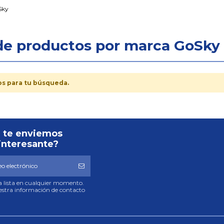
Sky
de productos por marca GoSky
s para tu búsqueda.
 te enviemos
interesante?
ra lista en cualquier momento.
uestra información de contacto