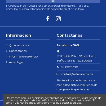
Puedes salir de nuestra lista en cualquier momento. Para ello,
consulta nuestra información de contacto en el aviso legal.
Información
Contáctanos
Quiénes somos
Astrónica SAS
Contáctanos
Calle 53 # 18 A - 38 Local 201,
Información de envío
Edificio las Marías, Bogotá
Aviso legal
311 8828330
ventas@astromania.co
Siéntete libre de llamarnos o
escribirlos ante cualquier duda
o sugerencia que tengas.
Utilizamos cookies propias y de terceros para mejorar tu experiencia de
usuario y recoger datos estadísticos sobre el uso de nuestra web. Si
continuas navegando, consideramos que aceptas su uso.