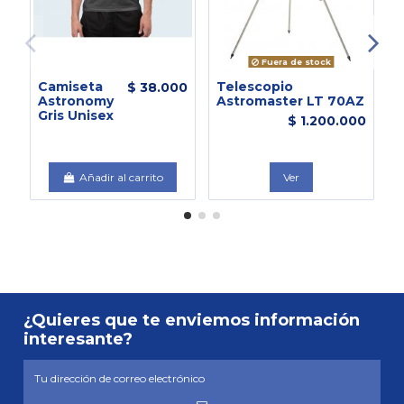
Fuera de stock
Camiseta
Telescopio
L
$ 38.000
Astronomy
Astromaster LT 70AZ
E
Gris Unisex
S
$ 1.200.000
S
Añadir al carrito
Ver
¿Quieres que te enviemos información
interesante?