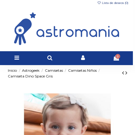
Lista de deseos (
0
)
0
Inicio
Astrogeek
Camisetas
Camisetas Niños
Camiseta Dino Space Gris