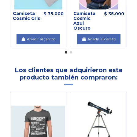
Camiseta
Camiseta
C
$ 35.000
$ 35.000
Cosmic Gris
Cosmic
D
Azul
N
Oscuro
Añadir al carrito
Añadir al carrito
Los clientes que adquirieron este
producto también compraron:
-