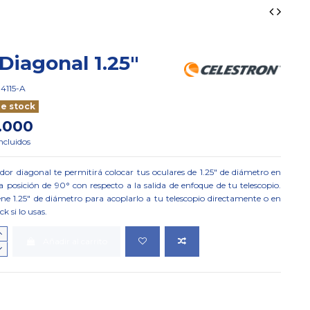
 Diagonal 1.25"
94115-A
e stock
.000
ncluidos
dor diagonal te permitirá colocar tus oculares de 1.25" de diámetro en
posición de 90° con respecto a la salida de enfoque de tu telescopio.
ne 1.25" de diámetro para acoplarlo a tu telescopio directamente o en
k si lo usas.
Añadir al carrito