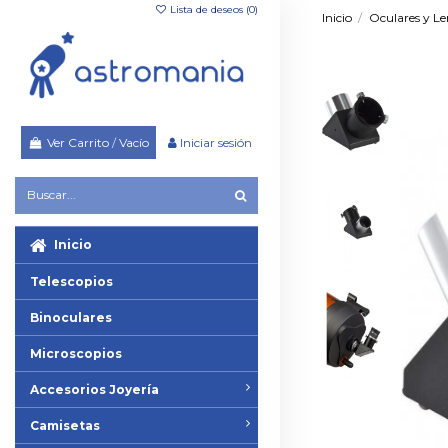
Lista de deseos (
0
)
Inicio
Oculares y Le
Ver Carrito
/
Vacío
Iniciar sesión
Inicio
Telescopios
Binoculares
Microscopios
Accesorios Joyería
Camisetas