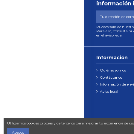
información 
Puedes salir de nuest
Para ello, consulta n
en el aviso legal.
Información
Quiénes somos
Contáctanos
Información de env
Aviso legal
Utilizamos cookies propias y de terceros para mejorar tu experiencia de us
Acepto