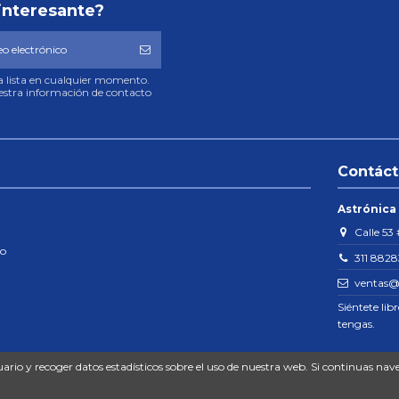
interesante?
ra lista en cualquier momento.
uestra información de contacto
Contác
Astrónica
Calle 53 
ío
311 882
ventas@
Siéntete lib
tengas.
uario y recoger datos estadísticos sobre el uso de nuestra web. Si continuas n