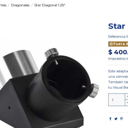
ntes
Diagonales
Star Diagonal 1.25"
Star
Referencia
Fuera d
$ 400
Impuestos i
Este adapta
una cómoda 
También tie
tu Visual Bac