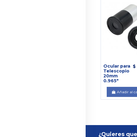
Ocular para
$
Telescopio
20mm
0.965"
Añadir al c
¿Quieres que