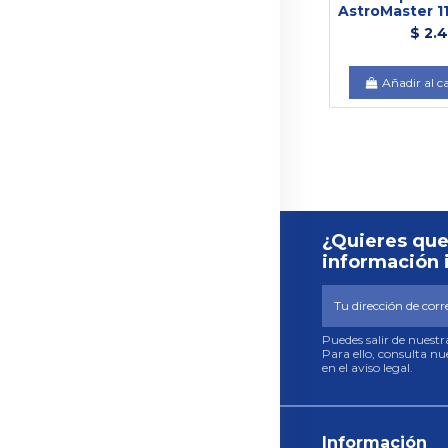
AstroMaster 1
$ 2.
Añadir al c
¿Quieres que
información 
Puedes salir de nuest
Para ello, consulta n
en el aviso legal.
Información