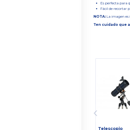
Es perfecta para q
Fácil de recortar 
NOTA:
La imagen es i
Ten cuidado que al
Telescopio