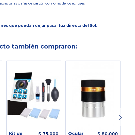
agas unas gafas de cartón como las de los eclipses
ones que puedan dejar pasar luz directa del Sol.
ucto también compraron:
Kit de
Ocular
Ca
$ 75.000
$ 80.000