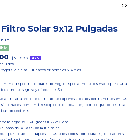
 Filtro Solar 9x12 Pulgadas
ST912SS
ible
200
$ 79.000
-20%
ncluidos
ogotá 2-3 días. Ciudades principales 3-4 días.
 lámina de polímero plateado-negro especialmente diseñado para una
totalmente segura y directa del Sol.
e al mirar al Sol directamente te expones a daños permanentes en tus
si lo haces con un telescopio o binoculares, por lo que debes usar
ticas protectoras.
de la hoja: 9x12 Pulgadas = 22x30 cm
el paso del 0.001% de la luz solar
ecta para que la adaptes a tus telescopios, binoculares, buscadores,
 o incluso te hagas unas gafas de cartón como las de los eclipses