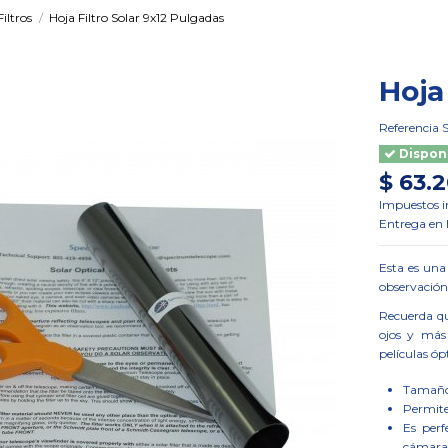
Filtros
Hoja Filtro Solar 9x12 Pulgadas
Hoja
Referencia
Dispon
$ 63.
Impuestos i
Entrega en B
Esta es una
observación 
Recuerda qu
ojos y más 
películas óp
Tamaño 
Permite 
Es perf
cámaras