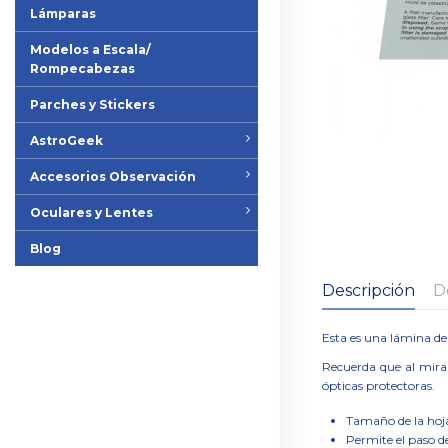
Lámparas
Modelos a Escala/
Rompecabezas
Parches y Stickers
AstroGeek
Accesorios Observación
Oculares y Lentes
Blog
Descripción
D
Esta es una lámina de
Recuerda que al mirar
ópticas protectoras.
Tamaño de la hoj
Permite el paso de