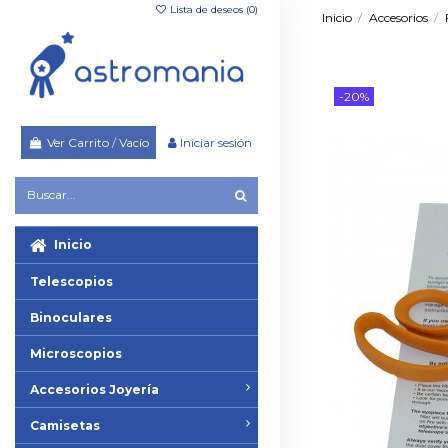
Lista de deseos (
0
)
Inicio
Accesorios
-20%
Ver Carrito
/
Vacío
Iniciar sesión
Inicio
Telescopios
Binoculares
Microscopios
Accesorios Joyería
Camisetas