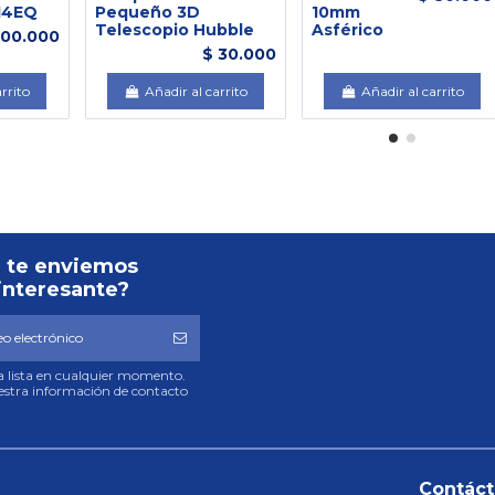
14EQ
Pequeño 3D
10mm
Telescopio Hubble
Asférico
400.000
$ 30.000
arrito
Añadir al carrito
Añadir al carrito
 te enviemos
interesante?
ra lista en cualquier momento.
uestra información de contacto
Contác