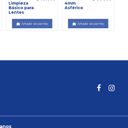
Limpieza
4mm
Na
Básico para
Asférico
Ne
Lentes
Un
Añadir al carrito
Añadir al carrito
tanos