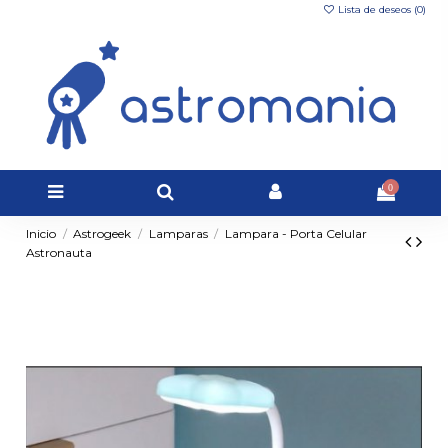
Lista de deseos (
0
)
0
Inicio
Astrogeek
Lamparas
Lampara - Porta Celular
Astronauta