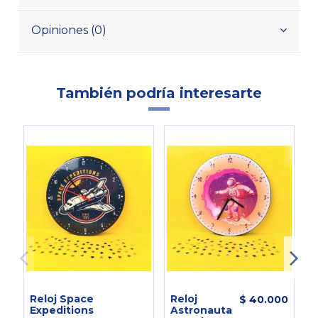
Opiniones (0)
También podría interesarte
-
Reloj Space
Reloj
L
$ 40.000
Expeditions
Astronauta
E