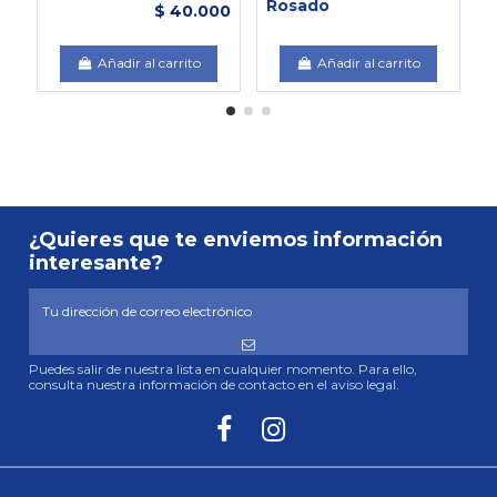
Rosado
L
$ 40.000
Añadir al carrito
Añadir al carrito
¿Quieres que te enviemos información
interesante?
Puedes salir de nuestra lista en cualquier momento. Para ello,
consulta nuestra información de contacto en el aviso legal.