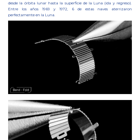
desde la órbita lunar hasta la superficie de la Luna (ida y regreso).
Entre los años 1969 y 1972, 6 de estas naves aterrizaron
perfectamente en la Luna.