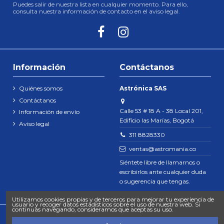
Puedes salir de nuestra lista en cualquier momento. Para ello,
consulta nuestra información de contacto en el aviso legal.
Información
Contáctanos
Quiénes somos
Astrónica SAS
Contáctanos
Calle 53 # 18 A - 38 Local 201,
Información de envío
Edificio las Marías, Bogotá
Aviso legal
311 8828330
ventas@astromania.co
Siéntete libre de llamarnos o
escribirlos ante cualquier duda
o sugerencia que tengas.
Utilizamos cookies propias y de terceros para mejorar tu experiencia de
usuario y recoger datos estadísticos sobre el uso de nuestra web. Si
continuas navegando, consideramos que aceptas su uso.