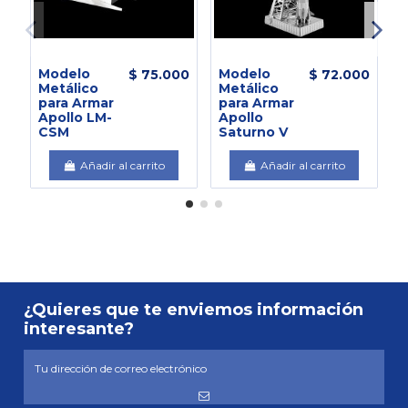
Modelo
Modelo
P
$ 75.000
$ 72.000
Metálico
Metálico
A
para Armar
para Armar
Apollo LM-
Apollo
E
CSM
Saturno V
Añadir al carrito
Añadir al carrito
¿Quieres que te enviemos información
interesante?