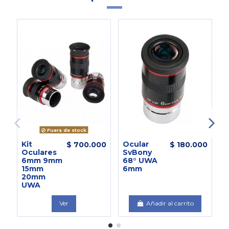
Fuera de stock
Kit
Ocular
O
$ 700.000
$ 180.000
Oculares
SvBony
S
6mm 9mm
68° UWA
6
15mm
6mm
20mm
UWA
Ver
Añadir al carrito