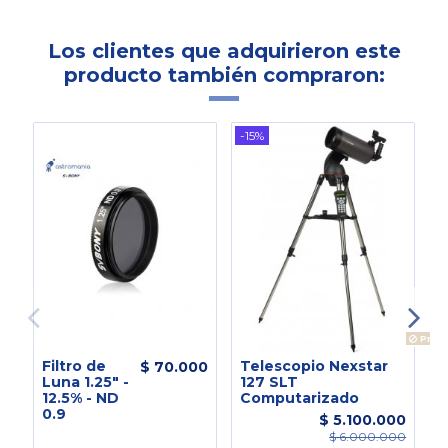
Los clientes que adquirieron este
producto también compraron:
-15%
Produ
Filtro de
Telescopio Nexstar
T
$ 70.000
Luna 1.25" -
127 SLT
E
12.5% - ND
Computarizado
H
0.9
T
$ 5.100.000
$ 6.000.000