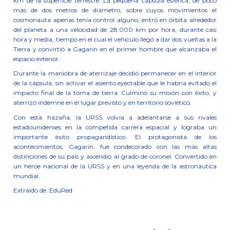
km de la superficie terrestre. La pequeña cápsula esférica, de poco
más de dos metros de diámetro, sobre cuyos movimientos el
cosmonauta apenas tenía control alguno, entró en órbita alrededor
del planeta a una velocidad de 28.000 km por hora, durante casi
hora y media, tiempo en el cual el vehículo llegó a dar dos vueltas a la
Tierra y convirtió a Gagarin en el primer hombre que alcanzaba el
espacio exterior.
Durante la maniobra de aterrizaje decidió permanecer en el interior
de la cápsula, sin activar el asiento eyectable que le habría evitado el
impacto final de la toma de tierra. Culminó su misión con éxito, y
aterrizó indemne en el lugar previsto y en territorio soviético.
Con esta hazaña, la URSS volvía a adelantarse a sus rivales
estadounidenses en la competida carrera espacial y lograba un
importante éxito propagandístico. El protagonista de los
acontecimientos, Gagarin, fue condecorado con las más altas
distinciones de su país y ascendió al grado de coronel. Convertido en
un héroe nacional de la URSS y en una leyenda de la astronáutica
mundial.
Extraido de: EduRed