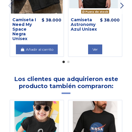
Fuera de stock
Camiseta I
Camiseta
C
$ 38.000
$ 38.000
Need My
Astronomy
N
Space
Azul Unisex
U
Negra
Unisex
Añadir al carrito
Ver
Los clientes que adquirieron este
producto también compraron: