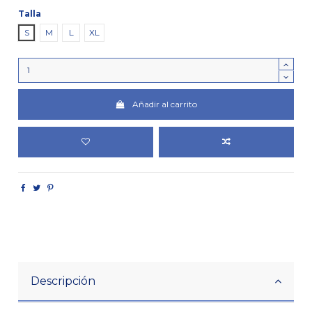
Talla
S
M
L
XL
Añadir al carrito
Descripción