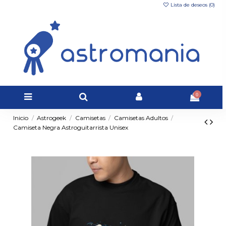
Lista de deseos (
0
)
0
Inicio
Astrogeek
Camisetas
Camisetas Adultos
Camiseta Negra Astroguitarrista Unisex