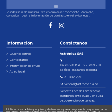
Puedes salir de nuestra lista en cualquier momento. Para ello,
consulta nuestra información de contacto en el aviso legal.
Información
Contáctanos
Quiénes somos
Astrónica SAS
Contáctanos
Calle 53 # 18 A - 38 Local 201,
Información de envío
Edificio las Marías, Bogotá
Aviso legal
311 8828330
ventas@astromania.co
Siéntete libre de llamarnos o
escribirlos ante cualquier duda
o sugerencia que tengas.
Utilizamos cookies propias y de terceros para mejorar tu experiencia de
usuario y recoger datos estadísticos sobre el uso de nuestra web. Si