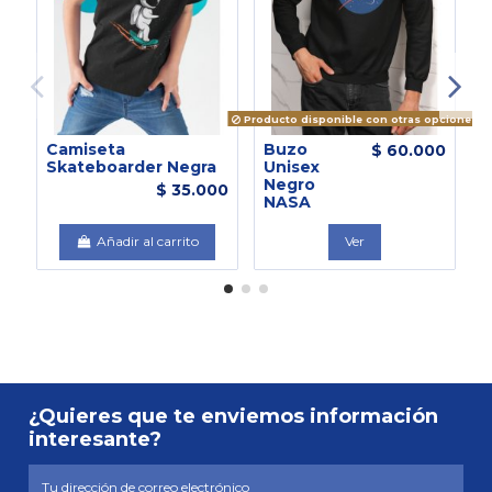
Producto disponible con otras opciones
Camiseta
Buzo
C
$ 60.000
Skateboarder Negra
Unisex
N
Negro
A
$ 35.000
NASA
U
Añadir al carrito
Ver
¿Quieres que te enviemos información
interesante?