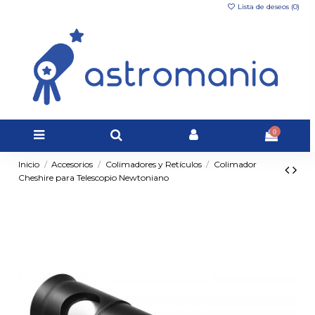
Lista de deseos (
0
)
0
Inicio
Accesorios
Colimadores y Retículos
Colimador
Cheshire para Telescopio Newtoniano