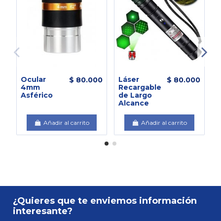
Ocular
Láser
S
$ 80.000
$ 80.000
4mm
Recargable
B
Asférico
de Largo
T
Alcance
Añadir al carrito
Añadir al carrito
¿Quieres que te enviemos información
interesante?