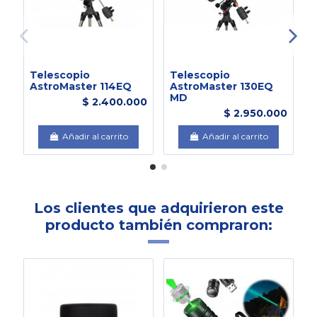
Telescopio
Telescopio
C
AstroMaster 114EQ
AstroMaster 130EQ
L
MD
1
$ 2.400.000
$ 2.950.000
Añadir al carrito
Añadir al carrito
Los clientes que adquirieron este
producto también compraron: