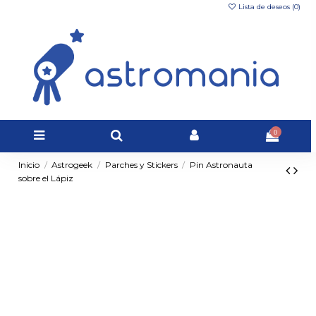
Lista de deseos (
0
)
0
Inicio
Astrogeek
Parches y Stickers
Pin Astronauta
sobre el Lápiz