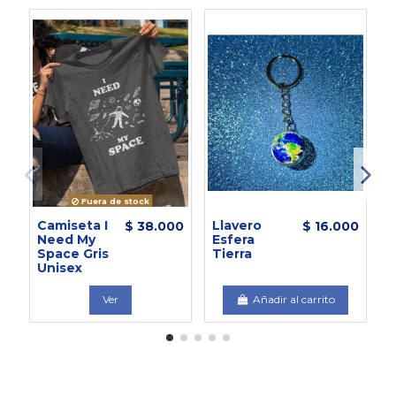
Fuera de stock
Camiseta I
Llavero
P
$ 38.000
$ 16.000
Need My
Esfera
A
Space Gris
Tierra
s
Unisex
L
Ver
Añadir al carrito