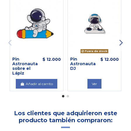
Fuera de stock
Pin
Pin
P
$ 12.000
$ 12.000
Astronauta
Astronauta
A
sobre el
DJ
C
Lápiz
Añadir al carrito
Ver
Los clientes que adquirieron este
producto también compraron: