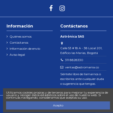
Información
Contáctanos
Quiénes somos
Astrónica SAS
Contáctanos
Calle 53 # 18 A - 38 Local 201,
Información de envío
Edificio las Marías, Bogotá
Aviso legal
311 8828330
ventas@astromania.co
Siéntete libre de llamarnos o
escribirlos ante cualquier duda
o sugerencia que tengas.
Utilizamos cookies propias y de terceros para mejorar tu experiencia de
usuario y recoger datos estadísticos sobre el uso de nuestra web. Si
continuas navegando, consideramos que aceptas su uso.
Acepto