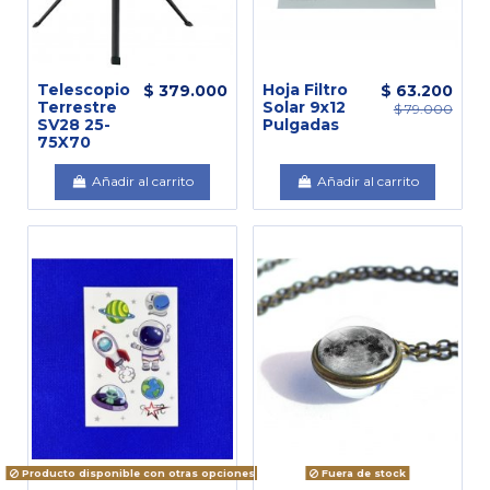
Telescopio
Hoja Filtro
$ 379.000
$ 63.200
Terrestre
Solar 9x12
$ 79.000
SV28 25-
Pulgadas
75X70
Añadir al carrito
Añadir al carrito
Producto disponible con otras opciones
Fuera de stock