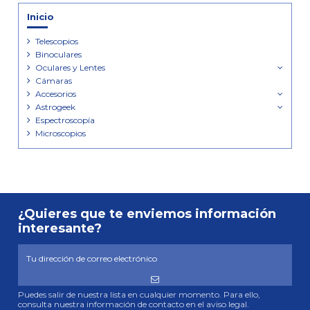
Inicio
Telescopios
Binoculares
Oculares y Lentes
Cámaras
Accesorios
Astrogeek
Espectroscopía
Microscopios
¿Quieres que te enviemos información
interesante?
Puedes salir de nuestra lista en cualquier momento. Para ello,
consulta nuestra información de contacto en el aviso legal.