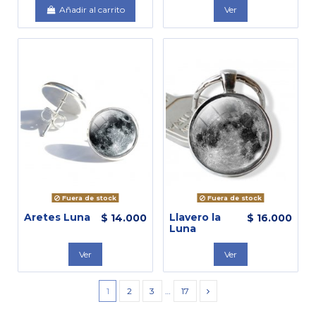
Añadir al carrito
Ver
Fuera de stock
Fuera de stock
Aretes Luna
Llavero la
$ 14.000
$ 16.000
Luna
Ver
Ver
1
2
3
…
17