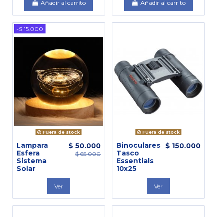
Añadir al carrito
Añadir al carrito
-$ 15.000
Fuera de stock
Fuera de stock
Lampara
Binoculares
$ 50.000
$ 150.000
Esfera
Tasco
$ 65.000
Sistema
Essentials
Solar
10x25
Ver
Ver