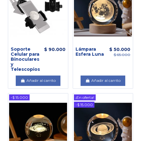
Soporte
Lámpara
$ 90.000
$ 50.000
Celular para
Esfera Luna
$ 65.000
Binoculares
y
Telescopios
Añadir al carrito
Añadir al carrito
-$ 15.000
¡En oferta!
-$ 15.000